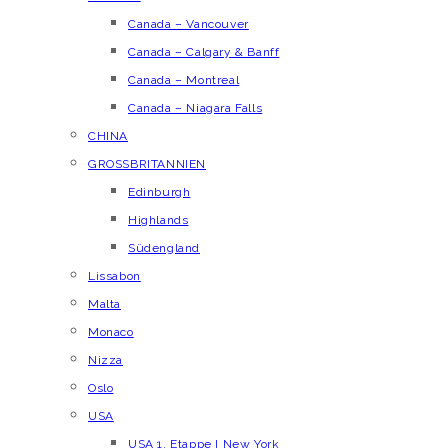
Canada – Vancouver
Canada – Calgary & Banff
Canada – Montreal
Canada – Niagara Falls
CHINA
GROSSBRITANNIEN
Edinburgh
Highlands
Südengland
Lissabon
Malta
Monaco
Nizza
Oslo
USA
USA 1. Etappe I New York