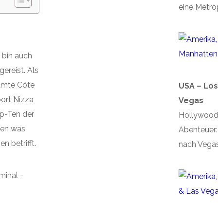
eine Metro
n bin auch
ereist. Als
samte Côte
USA – Los
port Nizza
Vegas
op-Ten der
Hollywood
fen was
Abenteuer
 betrifft.
nach Vegas