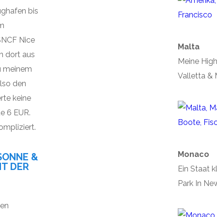
ghafen bis
um
SNCF Nice
Malta
on dort aus
Meine High
zu meinem
Valletta & 
also den
rte keine
e 6 EUR.
ompliziert.
Monaco
SONNE &
HT DER
Ein Staat k
Park In Ne
den