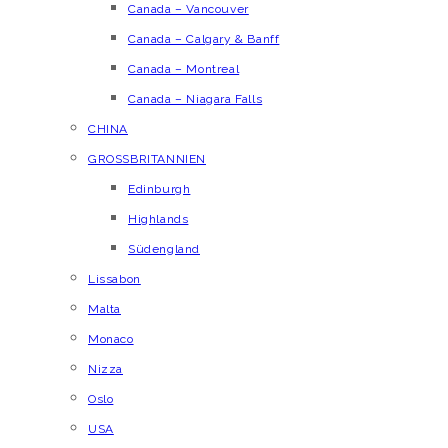
Canada – Vancouver
Canada – Calgary & Banff
Canada – Montreal
Canada – Niagara Falls
CHINA
GROSSBRITANNIEN
Edinburgh
Highlands
Südengland
Lissabon
Malta
Monaco
Nizza
Oslo
USA