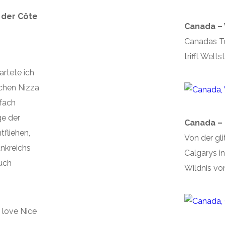
 der Côte
Canada –
Canadas To
trifft Welts
artete ich
chen Nizza
nfach
ge der
Canada – 
fliehen,
Von der gl
ankreichs
Calgarys in
uch
Wildnis von