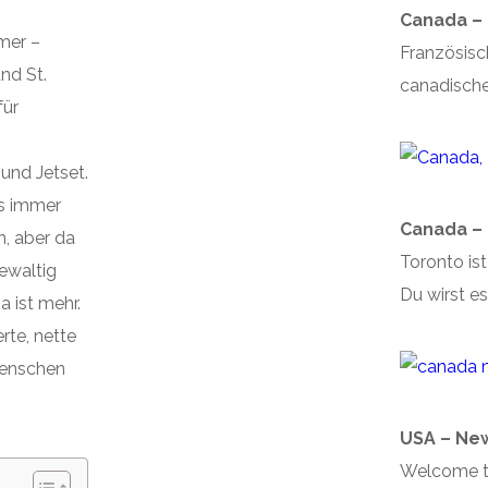
Canada –
mer –
Französisc
nd St.
canadische 
für
und Jetset.
as immer
Canada – 
, aber da
Toronto ist 
ewaltig
Du wirst es
 ist mehr.
rte, nette
enschen
USA – New
Welcome t