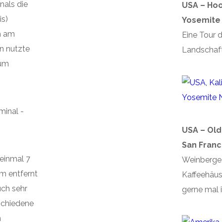
nals die
USA – Ho
is)
Yosemite 
h am
Eine Tour d
n nutzte
Landschaft
zum
USA – Old
San Franc
 einmal 7
Weinberge,
m entfernt
Kaffeehäus
uch sehr
gerne mal 
rschiedene
n