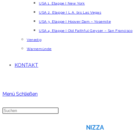
USA 1. Etappe I New York
USA 2. Etappe I L.A. bis Las Vegas
USA 3. Etappe I Hoover Dam – Yosemite
USA 4. Etappe I Old Faithful Geyser – San Francisco
Venedig
Warnemünde
KONTAKT
Menü
Schließen
NIZZA