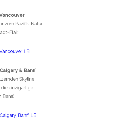
 Vancouver
r zum Pazifik. Natur
tadt-Flair.
Calgary & Banff
itzernden Skyline
 die einzigartige
 Banff.